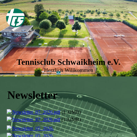
Tennisclub Schwaikheim e.V.
Herzlich Willkommen
Newsletter
Newsletter_07_2026.pdf
(1.32MB)
Newsletter_07_2026.pdf
(1.32MB)
Newsletter_05_2026.pdf
(1.99MB)
Newsletter_05_2026.pdf
(1.99MB)