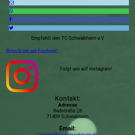
Empfehlt den TC Schwaikheim e.V.
Besucht uns auf Facebook!
Folgt uns auf Instagram
!
Kontakt:
Adresse
Badstraße 28
71409 Schwaikheim
Email:
kontakt@tc-schwaikheim.de