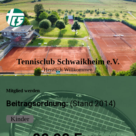
Tennisclub Schwaikheim e.V.
Herzlich Willkommen
Mitglied werden
Beitragsordnung:
(Stand 2014)
Kinder