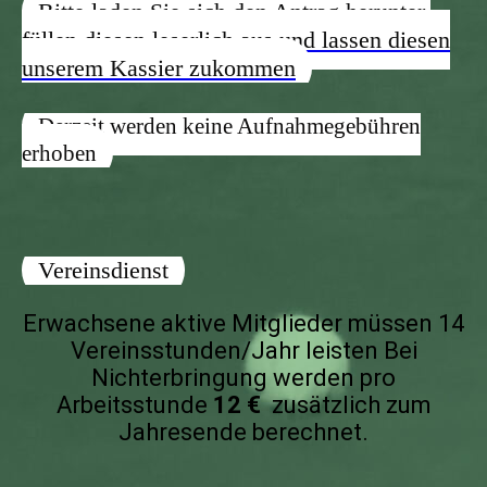
Bitte laden Sie sich den Antrag herunter,
füllen diesen leserlich aus und lassen diesen
unserem Kassier zukommen
Derzeit werden keine Aufnahmegebühren
erhoben
Vereinsdienst
Erwachsene aktive Mitglieder müssen 14
Vereinsstunden/Jahr leisten Bei
Nichterbringung werden pro
Arbeitsstunde
12 €
zusätzlich zum
Jahresende berechnet.