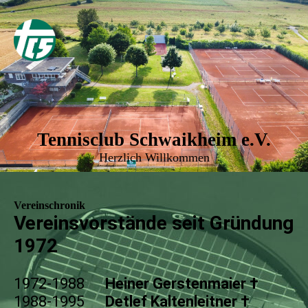
Tennisclub Schwaikheim e.V.
Herzlich Willkommen
Vereinschronik
V
ereinsvorstände seit Gründung
1972
1972-1988
Heiner Gerstenmaier †
1988-1995
Detlef Kaltenleitner †