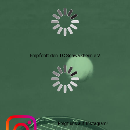
Empfehlt den TC Schwaikheim e.V.
Folgt uns auf Instagram
!