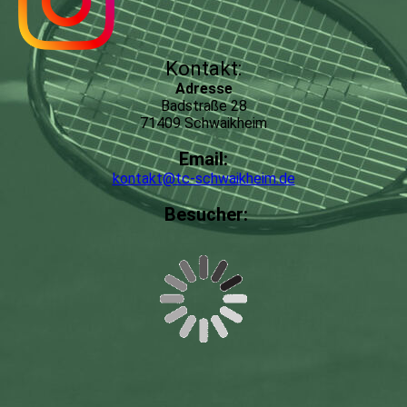
Kontakt:
Adresse
Badstraße 28
71409 Schwaikheim
Email:
kontakt@tc-schwaikheim.de
Besucher: