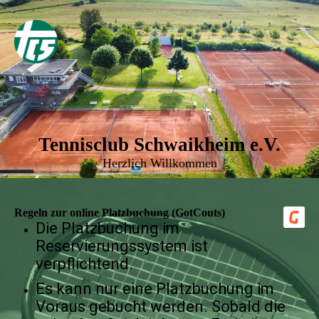
Tennisclub Schwaikheim e.V.
Herzlich Willkommen
Regeln zur online Platzbuchung (GotCouts)
Die Platzbuchung im
Reservierungssystem ist
verpflichtend.
Es kann nur eine Platzbuchung im
Voraus gebucht werden. Sobald die