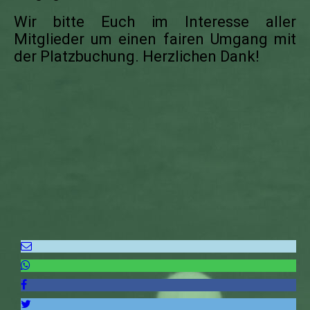
Wir bitte Euch im Interesse aller
Mitglieder um einen fairen Umgang mit
der Platzbuchung. Herzlichen Dank!