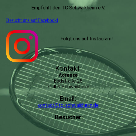
Empfehlt den TC Schwaikheim e.V.
Besucht uns auf Facebook!
Folgt uns auf Instagram
!
Kontakt:
Adresse
Badstraße 28
71409 Schwaikheim
Email:
kontakt@tc-schwaikheim.de
Besucher: