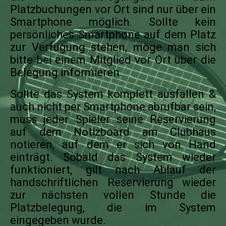
Platzbuchungen vor Ort sind nur über ein
Smartphone möglich. Sollte kein
persönliches Smartphone auf dem Platz
zur Verfügung stehen, möge man sich
bitte bei einem Mitglied vor Ort über die
Belegung informieren.
Sollte das System komplett ausfallen &
auch nicht per Smartphone abrufbar sein,
muss jeder Spieler seine Reservierung
auf dem Notizboard am Clubhaus
notieren, auf dem er sich von Hand
einträgt. Sobald das System wieder
funktioniert, gilt nach Ablauf der
handschriftlichen Reservierung wieder
zur nächsten vollen Stunde die
Platzbelegung, die im System
eingegeben wurde.