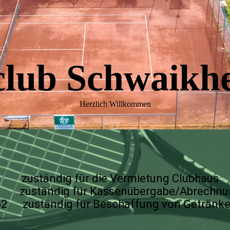
club Schwaikhe
Herzlich Willkommen
ändig für die Vermietung Clubhaus
ändig für Kassenübergabe/Abrechnung 
ständig für Beschaffung von Getränken