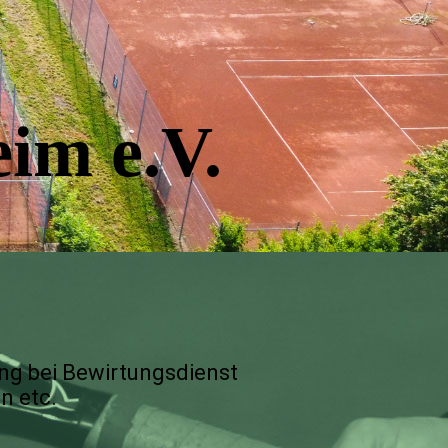
im e.V.
bei Bewirtungsdienst
 etc.