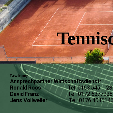
Tennis
Bewirtung
Ansprechpartner Wirtschaftsdienst:
Ronald Roos
Tel: 0163 5451128 zust
David Franz
Tel: 0172 6377235 zust
Jens Vollweiler
Tel: 0176 40451462 zu