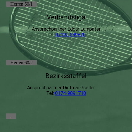
Herren 60/1
Verbandsliga
Ansprechpartner Edgar Lampater
Tel:
07195 589820
Herren 60/2
Bezirksstaffel
Ansprechpartner Dietmar Gseller
Tel:
0174-9891710
.