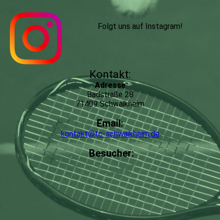
Folgt uns auf Instagram
!
Kontakt:
Adresse
Badstraße 28
71409 Schwaikheim
Email:
kontakt@tc-schwaikheim.de
Besucher: