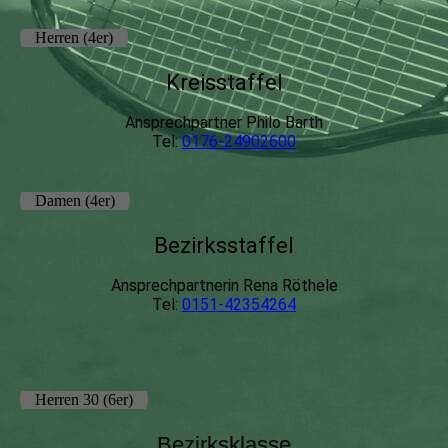
Herren (4er)
Kreisstaffel
Ansprechpartner Philo Barth
Tel:
0176-24902600
Damen (4er)
Bezirksstaffel
Ansprechpartnerin Rena Röthele
Tel:
0151-42354264
Herren 30 (6er)
Bezirksklasse