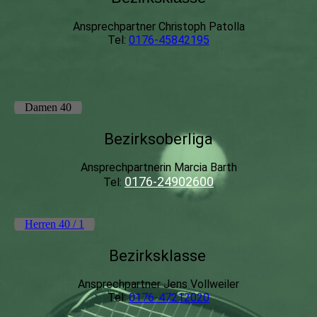
Ansprechpartner Christoph Patolla
Tel:
0176-45842195
Damen 40
Bezirksoberliga
Ansprechpartnerin Marcia Barth
0176-24902600
Tel:
Herren 40 / 1
Bezirksklasse
Ansprechpartner Jens Vollweiler
Tel:
0176-47212020