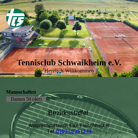
Tennisclub Schwaikheim e.V.
Herzlich Willkommen
Mannschaften
Damen 50 (4er)
Bezirksstaffel
Ansprechpartnerin
Elke Fleischhacker
Tel:
0159-02351344