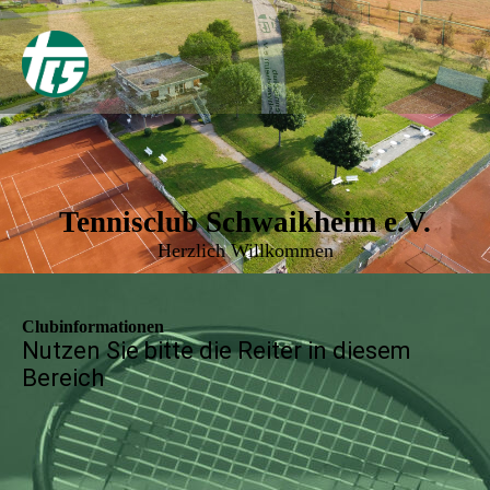
Tennisclub Schwaikheim e.V.
Herzlich Willkommen
Clubinformationen
Nutzen Sie bitte die Reiter in diesem
Bereich