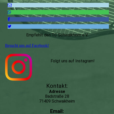
Empfehlt den TC Schwaikheim e.V.
Besucht uns auf Facebook!
Folgt uns auf Instagram
!
Kontakt:
Adresse
Badstraße 28
71409 Schwaikheim
Email: