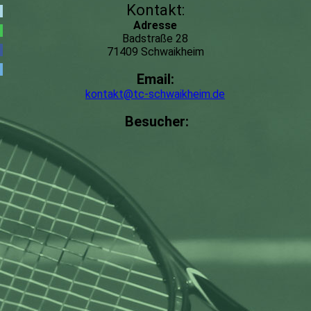
Kontakt:
Adresse
Badstraße 28
71409 Schwaikheim
Email:
kontakt@tc-schwaikheim.de
Besucher: